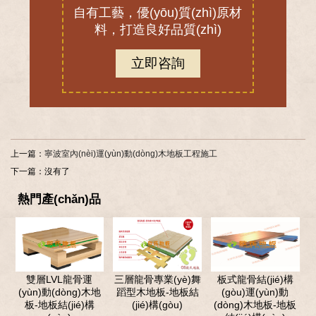
自有工藝，優(yōu)質(zhì)原材
大凡在我國運(yùn)動(dòng)木地板市場上，有重要影響
料，打造良好品質(zhì)
力運(yùn)動(dòng)木地板廠家和品牌，大都經(jīng)歷過
風(fēng)風(fēng)雨雨，戰(zhàn)勝各種困難，得以可持
立即咨詢
續(xù)發(fā)展。要知道中國體育運(yùn)木地板行業(yè)
競爭激烈，能夠存活幾十年，還不斷發(fā)展壯大的運
(yùn)動(dòng)木地板廠家和品牌，都是有自己秀的地
方，能夠吸引眾多客戶，開拓更大市場。舞臺(tái)木地
板是鋪裝在藝術(shù)教室、健身房，劇院舞臺(tái)的實
(shí)木運(yùn)動(dòng)地板,舞臺(tái)木地板該如何選用
上一篇：
寧波室內(nèi)運(yùn)動(dòng)木地板工程施工
呢?舞臺(tái)木地板的材質(zhì)選用非常重要,不能選擇
過硬材質(zhì)的木地板,要選擇有彈性的,耐磨的,減震性
下一篇：沒有了
能好，在我國舞臺(tái)木地板市場上，松木舞臺(tái)地板
熱門產(chǎn)品
廣受歡迎。
雙層LVL龍骨運
三層龍骨專業(yè)舞
板式龍骨結(jié)構
(yùn)動(dòng)木地
蹈型木地板-地板結
(gòu)運(yùn)動
板-地板結(jié)構
(jié)構(gòu)
(dòng)木地板-地板