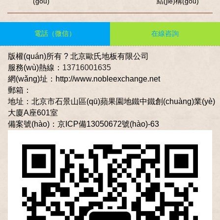
(gòu)
結(jié)構(gòu)
電話（微信）
在線咨詢
版權(quán)所有 ? 北京歐氏地板有限公司
服務(wù)熱線：
13716001635
網(wǎng)址：http://www.nobleexchange.net
郵箱：
不管是羽毛球館、籃球館還是其他體育場館，都無法忽
地址：北京市石景山區(qū)蘋果園地鐵中鐵創(chuàng)業(yè)
視運(yùn)動(dòng)地板的存在，因?yàn)檫\(yùn)動
大廈A座601室
(dòng)地板和我們家里鋪的地板大不一樣，在所有體育
備案號(hào)：
京ICP備13050672號(hào)-63
活動(dòng)中起到了決定性的作用，不僅便于體育比
賽，并且對(duì)平日訓(xùn)練人員的安全也是非常重要
的。選擇一家專業(yè)可信的羽毛球館木地板是非常重
要的。運(yùn)動(dòng)木地板工程師為大家科普，籃球
場木地板打磨工藝，具體包括籃球木地板打磨的前期準
(zhǔn)備；檢查地板的平整度；選擇正確的砂帶顆粒順
序；用條帶式打磨機(jī)進(jìn)行平面的打磨；使用邊角
打磨機(jī)打磨邊角區(qū)域；使用單盤/三盤式打磨機(jī)
進(jìn)行精細(xì)磨光；使用單盤/三盤式打磨機(jī)進(jìn)