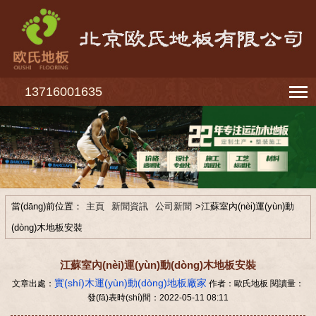
13716001635
當(dāng)前位置：
主頁
新聞資訊
公司新聞
>江蘇室內(nèi)運(yùn)動
(dòng)木地板安裝
江蘇室內(nèi)運(yùn)動(dòng)木地板安裝
實(shí)木運(yùn)動(dòng)地板廠家
文章出處：
作者：歐氏地板 閱讀量：
發(fā)表時(shí)間：2022-05-11 08:11