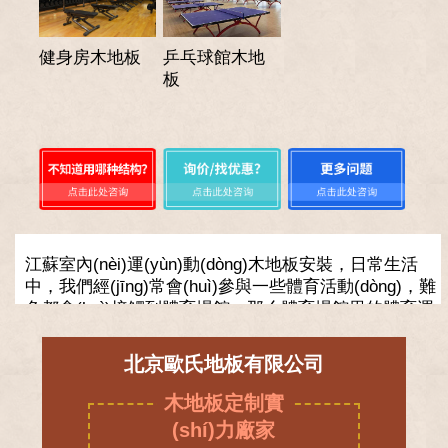
健身房木地板
乒乓球館木地
板
江蘇室內(nèi)運(yùn)動(dòng)木地板安裝，日常生活
中，我們經(jīng)常會(huì)參與一些體育活動(dòng)，難
免都會(huì)接觸到體育場館，那么體育場館里的體育運
(yùn)動(dòng)木地板你了解嗎？體育場館運(yùn)動
(dòng)地板是實(shí)木運(yùn)動(dòng)地板的一種，是
北京歐氏地板有限公司
比較傳統(tǒng)的實(shí)木運(yùn)動(dòng)地板，區(qū)
別于復(fù)合運(yùn)動(dòng)地板。體育運(yùn)動
木地板定制實
(dòng)木地板要求滿足三大性能，運(yùn)動(dòng)功能
(shí)力廠家
性、保護(hù)功能性、技術(shù)性能。