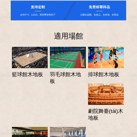
適用場館
籃球館木地板
羽毛球館木地
排球館木地板
板
劇院舞臺(tái)木
地板